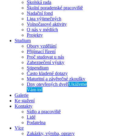
Školská rada
Školní poradenské pracoviště
Nadační fond
Liga výjimečných
Volnočasové aktivity
O nás v médiích
Projekty
Studium
Obory vzdělání
Přijímací řízení
Proč studovat u nás
Zabezpečení výuky
Stipendium
Často kladené dotazy
Maturitní a závěrečné zkoušky
Dny otevřených dveří
Ukážeme
Vám to!
Galerie
Ke stažení
Kontakty
Sídlo a pracoviště
Lidé
Podatelna
Více
Zakázky, výroba, opravy