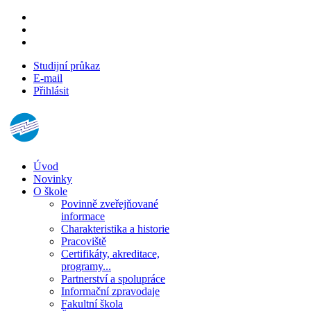
Studijní průkaz
E-mail
Přihlásit
Úvod
Novinky
O škole
Povinně zveřejňované
informace
Charakteristika a historie
Pracoviště
Certifikáty, akreditace,
programy...
Partnerství a spolupráce
Informační zpravodaje
Fakultní škola