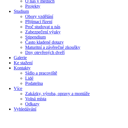
O nás v médiích
Projekty
Studium
Obory vzdělání
Přijímací řízení
Proč studovat u nás
Zabezpečení výuky
Stipendium
Často kladené dotazy
Maturitní a závěrečné zkoušky
Dny otevřených dveří
Galerie
Ke stažení
Kontakty
Sídlo a pracoviště
Lidé
Podatelna
Více
Zakázky, výroba, opravy a montáže
Volná místa
Odkazy
Vyhledávání