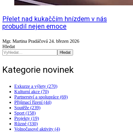
Přelet nad kukaččím hnízdem v nás
probudil nejen emoce
Mgr. Martina Pradáčová
24. březen 2026
Hledat
Hledat
Kategorie novinek
Exkurze a výlety (270)
Kulturní akce (70)
Partnerství a spolupráce (69)
Přijímací řízení (44)
Soutěže (239)
Sport (158)
Projekty (19)
Různé (330)
Volnočasové aktivity (4)