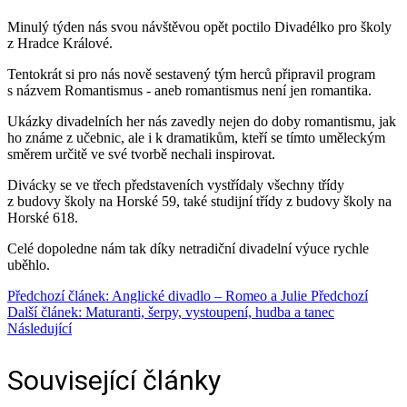
Minulý týden nás svou návštěvou opět poctilo Divadélko pro školy
z Hradce Králové.
Tentokrát si pro nás nově sestavený tým herců připravil program
s názvem Romantismus - aneb romantismus není jen romantika.
Ukázky divadelních her nás zavedly nejen do doby romantismu, jak
ho známe z učebnic, ale i k dramatikům, kteří se tímto uměleckým
směrem určitě ve své tvorbě nechali inspirovat.
Divácky se ve třech představeních vystřídaly všechny třídy
z budovy školy na Horské 59, také studijní třídy z budovy školy na
Horské 618.
Celé dopoledne nám tak díky netradiční divadelní výuce rychle
uběhlo.
Předchozí článek: Anglické divadlo – Romeo a Julie
Předchozí
Další článek: Maturanti, šerpy, vystoupení, hudba a tanec
Následující
Související články