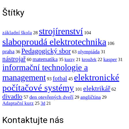
Štítky
strojírenství
základní škola
28
104
slaboproudá elektrotechnika
106
Pedagogický sbor
praha
olympiáda
36
63
31
nástrojař
matematika
kasper
60
35
kurzy
21
kroužek
22
31
informační technologie a
elektronické
management
fotbal
93
45
počítačové systémy
elektrikář
101
62
divadlo
den otevřených dveří
angličtina
57
29
29
Adaptační kurz
25
3d
21
Kontaktujte nás