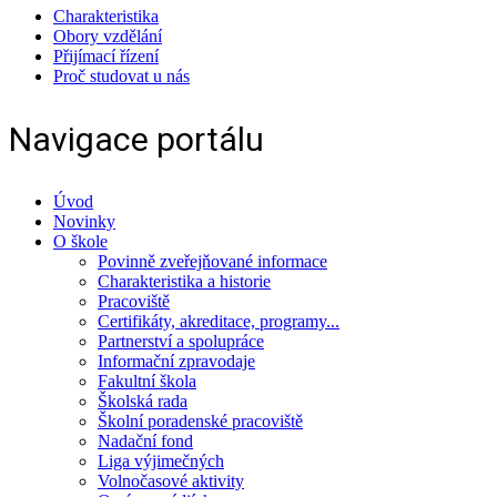
Charakteristika
Obory vzdělání
Přijímací řízení
Proč studovat u nás
Navigace portálu
Úvod
Novinky
O škole
Povinně zveřejňované informace
Charakteristika a historie
Pracoviště
Certifikáty, akreditace, programy...
Partnerství a spolupráce
Informační zpravodaje
Fakultní škola
Školská rada
Školní poradenské pracoviště
Nadační fond
Liga výjimečných
Volnočasové aktivity