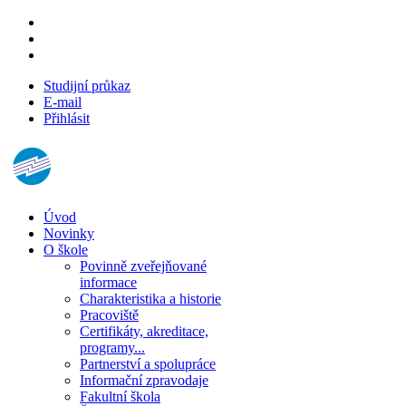
Studijní průkaz
E-mail
Přihlásit
Úvod
Novinky
O škole
Povinně zveřejňované
informace
Charakteristika a historie
Pracoviště
Certifikáty, akreditace,
programy...
Partnerství a spolupráce
Informační zpravodaje
Fakultní škola