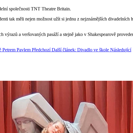
adelní společnosti TNT Theatre Britain.
ti tak měli nejen možnost užít si jednu z nejznámějších divadelních he
ch výrazů a veršovaných pasáží a stejně jako v Shakespearově prove
bě Petrem Pavlem
Předchozí
Další článek: Divadlo ve škole
Následující