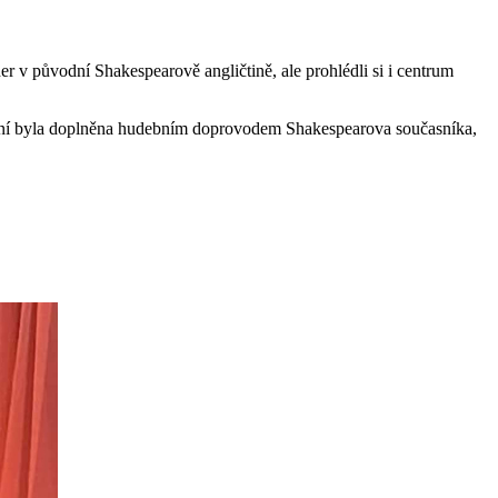
r v původní Shakespearově angličtině, ale prohlédli si i centrum
dení byla doplněna hudebním doprovodem Shakespearova současníka,