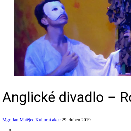
Anglické divadlo – R
Mgr. Jan Matějec
Kulturní akce
29. duben 2019