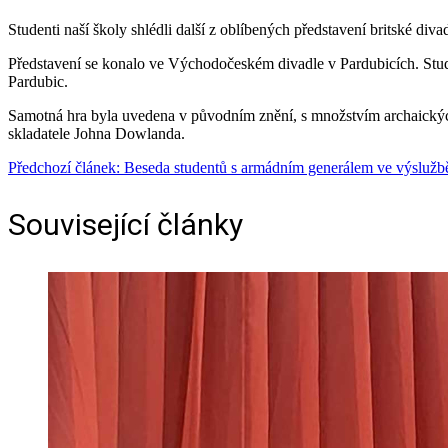
Studenti naší školy shlédli další z oblíbených představení britské div
Představení se konalo ve Východočeském divadle v Pardubicích. Studen
Pardubic.
Samotná hra byla uvedena v původním znění, s množstvím archaický
skladatele Johna Dowlanda.
Předchozí článek: Beseda studentů s armádním generálem ve výsluž
Související články