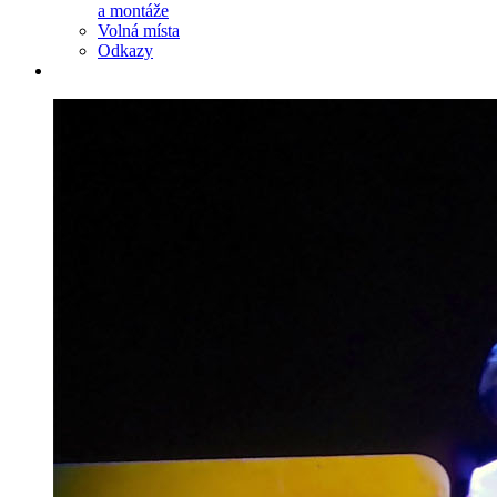
a montáže
Volná místa
Odkazy