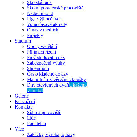
Školská rada
Školní poradenské pracoviště
Nadační fond
Liga výjimečných
Volnočasové aktivity
O nás v médiích
Projekty
Studium
Obory vzdělání
Přijímací řízení
Proč studovat u nás
Zabezpečení výuky
Stipendium
Často kladené dotazy
Maturitní a závěrečné zkoušky
Dny otevřených dveří
Ukážeme
Vám to!
Galerie
Ke stažení
Kontakty
Sídlo a pracoviště
Lidé
Podatelna
Více
Zakázky, výroba, opravy