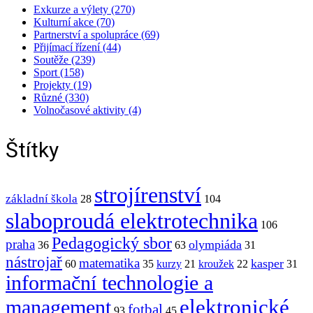
Exkurze a výlety (270)
Kulturní akce (70)
Partnerství a spolupráce (69)
Přijímací řízení (44)
Soutěže (239)
Sport (158)
Projekty (19)
Různé (330)
Volnočasové aktivity (4)
Štítky
strojírenství
základní škola
28
104
slaboproudá elektrotechnika
106
Pedagogický sbor
praha
olympiáda
36
63
31
nástrojař
matematika
kasper
60
35
kurzy
21
kroužek
22
31
informační technologie a
elektronické
management
fotbal
93
45