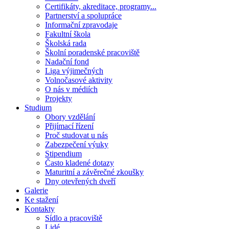
Certifikáty, akreditace, programy...
Partnerství a spolupráce
Informační zpravodaje
Fakultní škola
Školská rada
Školní poradenské pracoviště
Nadační fond
Liga výjimečných
Volnočasové aktivity
O nás v médiích
Projekty
Studium
Obory vzdělání
Přijímací řízení
Proč studovat u nás
Zabezpečení výuky
Stipendium
Často kladené dotazy
Maturitní a závěrečné zkoušky
Dny otevřených dveří
Galerie
Ke stažení
Kontakty
Sídlo a pracoviště
Lidé