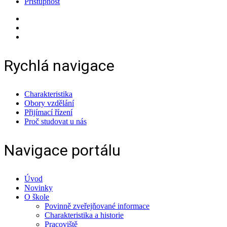
Přístupnost
Rychlá navigace
Charakteristika
Obory vzdělání
Přijímací řízení
Proč studovat u nás
Navigace portálu
Úvod
Novinky
O škole
Povinně zveřejňované informace
Charakteristika a historie
Pracoviště