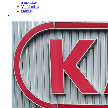
a montáže
Volná místa
Odkazy