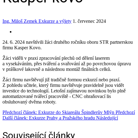
Ing. Miloš Zemek
Exkurze a výlety
1. červenec 2024
24. 6. 2024 navštívili žáci druhého ročníku oboru STR partnerskou
firmu Kasper Kovo.
Žáci viděli v praxi zpracování plechů od dělení laserem
a vysekáváním, přes tváření a svařování až po povrchovou úpravu
v práškové lakovně a následnou montáž finálních celků.
Žáci firmu navštěvují již tradičně formou exkurzí nebo praxí.
Z pohledu učitele, který firmu navštěvuje pravidelně jsou vidět
investice do technologií. Letošní zajímavou novinkou bylo plně
automatizované tvářecí pracoviště ‑ CNC ohraňovací lis
obsluhovaný dvěma roboty.
Předchozí článek: Exkurze do Skiareálu Špindlerův Mlýn
Předchozí
Další článek: Exkurze Prahy a Pražského hradu
Následující
Související články