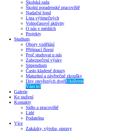
Školská rada
Školní poradenské pracoviště
Nadační fond
Liga výjimečných
Volnočasové aktivity
O nás v médiích
Projekty
Studium
Obory vzdělání
Přijímací řízení
Proč studovat u nás
Zabezpečení výuky
Stipendium
Často kladené dotazy
Maturitní a závěrečné zkoušky
Dny otevřených dveří
Ukážeme
Vám to!
Galerie
Ke stažení
Kontakty
Sídlo a pracoviště
Lidé
Podatelna
Více
Zakázky, výroba, opravy