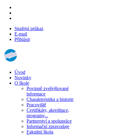
Studijní průkaz
E-mail
Přihlásit
Úvod
Novinky
O škole
Povinně zveřejňované
informace
Charakteristika a historie
Pracoviště
Certifikáty, akreditace,
programy...
Partnerství a spolupráce
Informační zpravodaje
Fakultní škola