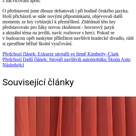
z nacvičování apod.
O představení jsme dlouze debatovali i při hodině českého jazyka.
Hoši přicházeli se stále novými připomínkami, objevovali další
momenty ze hry vybízející k přemýšlení. Zhlédnutí této hry
představovalo pro žáky novou zkušenost ‑ hovorový jazyk
a aktuální téma na jevišti, navíc rozhovor s herci. Pokud se
v budoucnu opět naskytne příležitost navštívit hradecké divadlo, rádi
si zpestříme běžné školní vyučování.
Předchozí článek: Exkurze strojařů ve firmě Kimberly–Clark
Předchozí
Další článek: Strojaři navštívili automobilku Škoda Auto
Následující
Související články