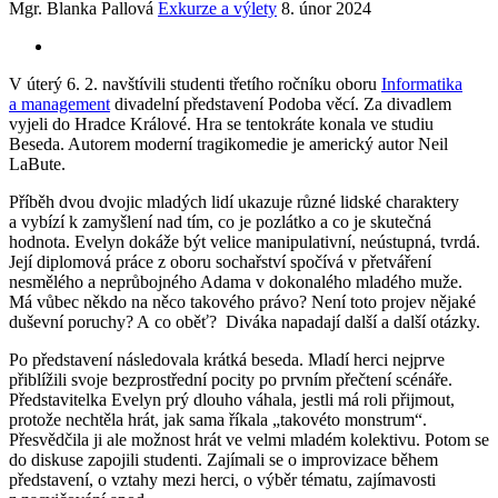
Mgr. Blanka Pallová
Exkurze a výlety
8. únor 2024
V úterý 6. 2. navštívili studenti třetího ročníku oboru
Informatika
a management
divadelní představení Podoba věcí. Za divadlem
vyjeli do Hradce Králové. Hra se tentokráte konala ve studiu
Beseda. Autorem moderní tragikomedie je americký autor Neil
LaBute.
Příběh dvou dvojic mladých lidí ukazuje různé lidské charaktery
a vybízí k zamyšlení nad tím, co je pozlátko a co je skutečná
hodnota. Evelyn dokáže být velice manipulativní, neústupná, tvrdá.
Její diplomová práce z oboru sochařství spočívá v přetváření
nesmělého a neprůbojného Adama v dokonalého mladého muže.
Má vůbec někdo na něco takového právo? Není toto projev nějaké
duševní poruchy? A co oběť? Diváka napadají další a další otázky.
Po představení následovala krátká beseda. Mladí herci nejprve
přiblížili svoje bezprostřední pocity po prvním přečtení scénáře.
Představitelka Evelyn prý dlouho váhala, jestli má roli přijmout,
protože nechtěla hrát, jak sama říkala „takovéto monstrum“.
Přesvědčila ji ale možnost hrát ve velmi mladém kolektivu. Potom se
do diskuse zapojili studenti. Zajímali se o improvizace během
představení, o vztahy mezi herci, o výběr tématu, zajímavosti