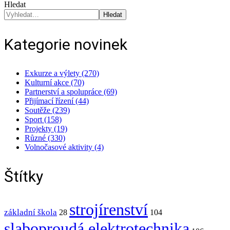
Hledat
Hledat
Kategorie novinek
Exkurze a výlety (270)
Kulturní akce (70)
Partnerství a spolupráce (69)
Přijímací řízení (44)
Soutěže (239)
Sport (158)
Projekty (19)
Různé (330)
Volnočasové aktivity (4)
Štítky
strojírenství
základní škola
28
104
slaboproudá elektrotechnika