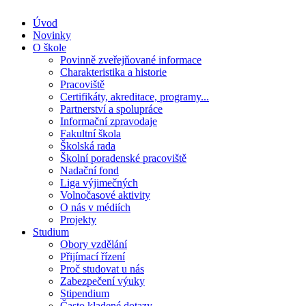
Úvod
Novinky
O škole
Povinně zveřejňované informace
Charakteristika a historie
Pracoviště
Certifikáty, akreditace, programy...
Partnerství a spolupráce
Informační zpravodaje
Fakultní škola
Školská rada
Školní poradenské pracoviště
Nadační fond
Liga výjimečných
Volnočasové aktivity
O nás v médiích
Projekty
Studium
Obory vzdělání
Přijímací řízení
Proč studovat u nás
Zabezpečení výuky
Stipendium
Často kladené dotazy