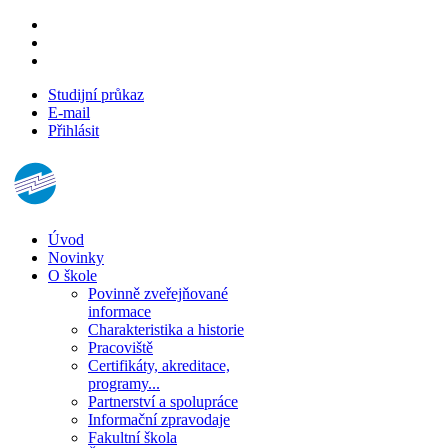
Studijní průkaz
E-mail
Přihlásit
Úvod
Novinky
O škole
Povinně zveřejňované
informace
Charakteristika a historie
Pracoviště
Certifikáty, akreditace,
programy...
Partnerství a spolupráce
Informační zpravodaje
Fakultní škola