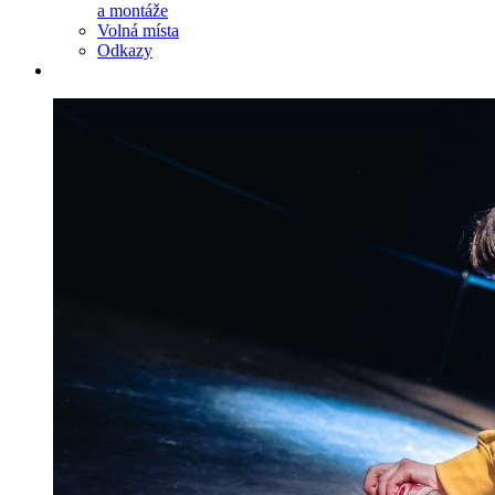
a montáže
Volná místa
Odkazy