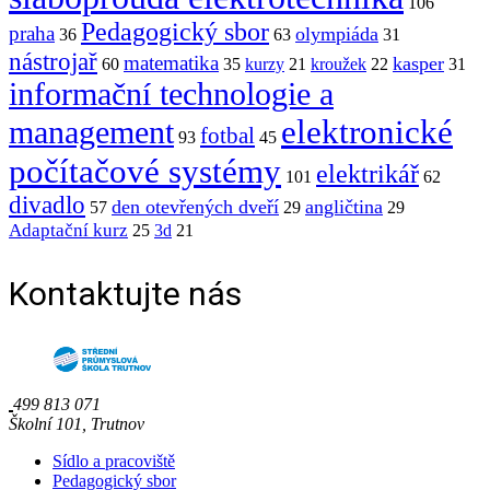
106
Pedagogický sbor
praha
olympiáda
36
63
31
nástrojař
matematika
kasper
60
35
kurzy
21
kroužek
22
31
informační technologie a
elektronické
management
fotbal
93
45
počítačové systémy
elektrikář
101
62
divadlo
den otevřených dveří
angličtina
57
29
29
Adaptační kurz
25
3d
21
Kontaktujte nás
499 813 071
Školní 101, Trutnov
Sídlo a pracoviště
Pedagogický sbor