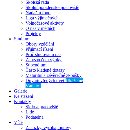
Školská rada
Školní poradenské pracoviště
Nadační fond
Liga výjimečných
Volnočasové aktivity
O nás v médiích
Projekty
Studium
Obory vzdělání
Přijímací řízení
Proč studovat u nás
Zabezpečení výuky
Stipendium
Často kladené dotazy
Maturitní a závěrečné zkoušky
Dny otevřených dveří
Ukážeme
Vám to!
Galerie
Ke stažení
Kontakty
Sídlo a pracoviště
Lidé
Podatelna
Více
Zakázky, výroba, opravy