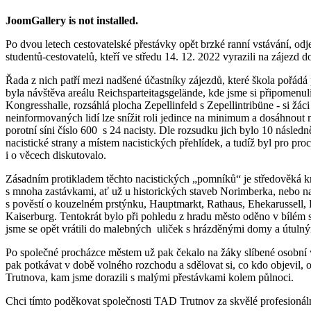
JoomGallery is not installed.
Po dvou letech cestovatelské přestávky opět brzké ranní vstávání, o
studentů-cestovatelů, kteří ve středu 14. 12. 2022 vyrazili na zájez
Řada z nich patří mezi nadšené účastníky zájezdů, které škola pořádá
byla návštěva areálu Reichsparteitagsgelände, kde jsme si připomenu
Kongresshalle, rozsáhlá plocha Zepellinfeld s Zepellintribüne - si žá
neinformovaných lidí lze snížit roli jedince na minimum a dosáhnout 
porotní síni číslo 600 s 24 nacisty. Dle rozsudku jich bylo 10 násl
nacistické strany a místem nacistických přehlídek, a tudíž byl pro pro
i o věcech diskutovalo.
Zásadním protikladem těchto nacistických „pomníků“ je středověká 
s mnoha zastávkami, ať už u historických staveb Norimberka, nebo n
s pověstí o kouzelném prstýnku, Hauptmarkt, Rathaus, Ehekarussell,
Kaiserburg. Tentokrát bylo při pohledu z hradu město oděno v bílé
jsme se opět vrátili do malebných uliček s hrázděnými domy a útul
Po společné procházce městem už pak čekalo na žáky slíbené osobní v
pak potkávat v době volného rozchodu a sdělovat si, co kdo objevil, oc
Trutnova, kam jsme dorazili s malými přestávkami kolem půlnoci.
Chci tímto poděkovat společnosti TAD Trutnov za skvělé profesionáln