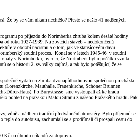
časí. Že by se vám nikam nechtělo? Přesto se našlo 41 nadšených
tí programu po příjezdu do Norimberka zhruba kolem desáté hodiny
hruba od roku 1927-1939. Na zbytcích staveb – nedokončená
itektuře v období nacismu a o tom, jak ve statisícovém davu
. norimberský soudní proces. Konal se v letech 1945-46 v soudní
y konaly v Norimberku, bylo to, že Norimberk byl u počátku vzniku
se o historii 2. sv. války zajímá, a tak bylo potěšující, že se
se společně vydali na zhruba dvouapůlhodinovou společnou procházku
ntu (Lorenzkirche, Mauthalle, Frauenkirche, Schöner Brunnen
ht-Dürer-Haus). Po Burgstrasse jsme vystoupali až ke hradu
nělo pohled na pražskou Malou Stranu z našeho Pražského hradu. Pak
vy, vůně a nádheru tradiční předvánoční atmosféry. Bylo příjemné se
o tepla do autobusu, zachumlali se a prodřímali či prospali cestu do
00 Kč na úhradu nákladů za dopravu.