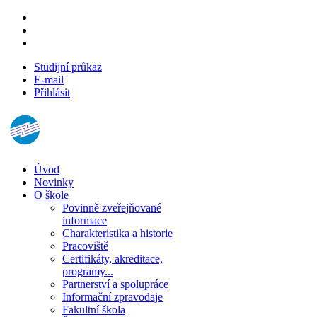
Studijní průkaz
E-mail
Přihlásit
Úvod
Novinky
O škole
Povinně zveřejňované
informace
Charakteristika a historie
Pracoviště
Certifikáty, akreditace,
programy...
Partnerství a spolupráce
Informační zpravodaje
Fakultní škola