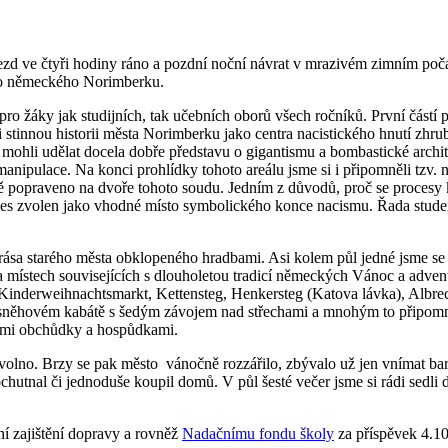
djezd ve čtyři hodiny ráno a pozdní noční návrat v mrazivém zimním po
d do německého Norimberku.
 pro žáky jak studijních, tak učebních oborů všech ročníků. První čás
li stinnou historii města Norimberku jako centra nacistického hnutí z
ci mohli udělat docela dobře představu o gigantismu a bombastické arch
manipulace. Na konci prohlídky tohoto areálu jsme si i připomněli tzv
edně popraveno na dvoře tohoto soudu. Jedním z důvodů, proč se proces
ces zvolen jako vhodné místo symbolického konce nacismu. Řada studentů 
krása starého města obklopeného hradbami. Asi kolem půl jedné jsme 
a místech souvisejících s dlouholetou tradicí německých Vánoc a adve
 Kinderweihnachtsmarkt, Kettensteg, Henkersteg (Katova lávka), Albrec
m sněhovém kabátě s šedým závojem nad střechami a mnohým to připom
nými obchůdky a hospůdkami.
olno. Brzy se pak město vánočně rozzářilo, zbývalo už jen vnímat bar
hutnal či jednoduše koupil domů. V půl šesté večer jsme si rádi sedli d
í zajištění dopravy a rovněž
Nadačnímu fondu školy
za příspěvek 4.1