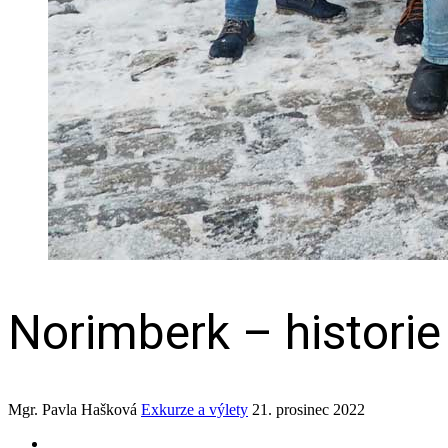
Norimberk – historie 
Mgr. Pavla Hašková
Exkurze a výlety
21. prosinec 2022