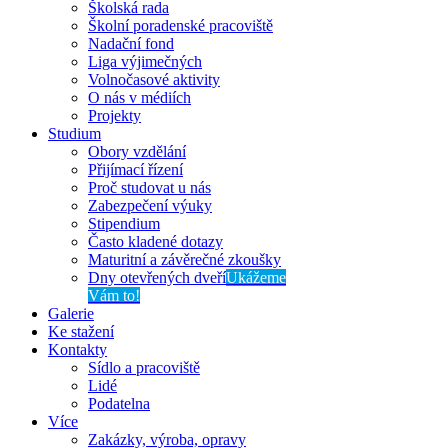
Školská rada
Školní poradenské pracoviště
Nadační fond
Liga výjimečných
Volnočasové aktivity
O nás v médiích
Projekty
Studium
Obory vzdělání
Přijímací řízení
Proč studovat u nás
Zabezpečení výuky
Stipendium
Často kladené dotazy
Maturitní a závěrečné zkoušky
Dny otevřených dveří
Ukážeme
Vám to!
Galerie
Ke stažení
Kontakty
Sídlo a pracoviště
Lidé
Podatelna
Více
Zakázky, výroba, opravy