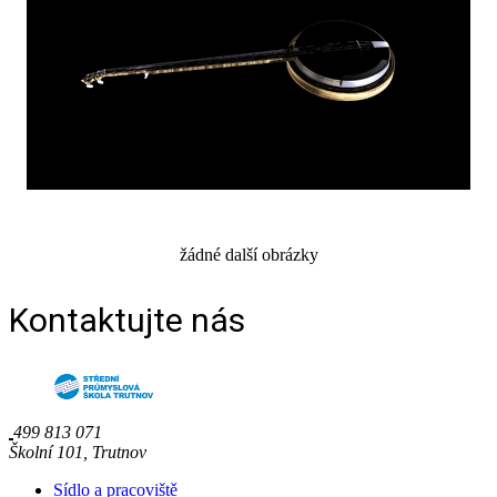
žádné další obrázky
Kontaktujte nás
499 813 071
Školní 101, Trutnov
Sídlo a pracoviště