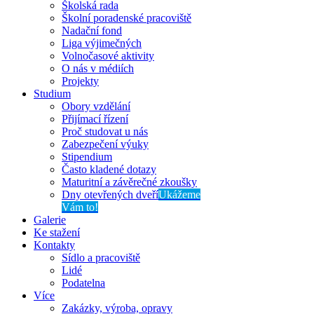
Školská rada
Školní poradenské pracoviště
Nadační fond
Liga výjimečných
Volnočasové aktivity
O nás v médiích
Projekty
Studium
Obory vzdělání
Přijímací řízení
Proč studovat u nás
Zabezpečení výuky
Stipendium
Často kladené dotazy
Maturitní a závěrečné zkoušky
Dny otevřených dveří
Ukážeme
Vám to!
Galerie
Ke stažení
Kontakty
Sídlo a pracoviště
Lidé
Podatelna
Více
Zakázky, výroba, opravy