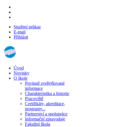
Studijní průkaz
E-mail
Přihlásit
Úvod
Novinky
O škole
Povinně zveřejňované
informace
Charakteristika a historie
Pracoviště
Certifikáty, akreditace,
programy...
Partnerství a spolupráce
Informační zpravodaje
Fakultní škola