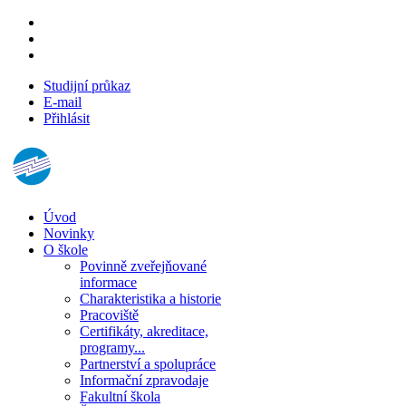
Studijní průkaz
E-mail
Přihlásit
Úvod
Novinky
O škole
Povinně zveřejňované
informace
Charakteristika a historie
Pracoviště
Certifikáty, akreditace,
programy...
Partnerství a spolupráce
Informační zpravodaje
Fakultní škola