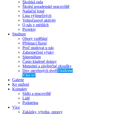
Školská rada
Školní poradenské pracoviště
Nadační fond
Liga výjimečných
Volnočasové aktivity
O nás v médiích
Projekty
Studium
Obory vzdělání
Přijímací řízení
Proč studovat u nás
Zabezpečení výuky
Stipendium
Často kladené dotazy
Maturitní a závěrečné zkoušky
Dny otevřených dveří
Ukážeme
Vám to!
Galerie
Ke stažení
Kontakty
Sídlo a pracoviště
Lidé
Podatelna
Více
Zakázky, výroba, opravy