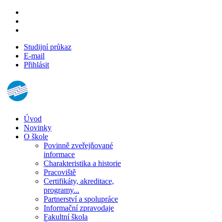
Studijní průkaz
E-mail
Přihlásit
Úvod
Novinky
O škole
Povinně zveřejňované
informace
Charakteristika a historie
Pracoviště
Certifikáty, akreditace,
programy...
Partnerství a spolupráce
Informační zpravodaje
Fakultní škola