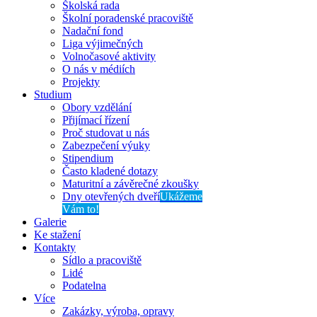
Školská rada
Školní poradenské pracoviště
Nadační fond
Liga výjimečných
Volnočasové aktivity
O nás v médiích
Projekty
Studium
Obory vzdělání
Přijímací řízení
Proč studovat u nás
Zabezpečení výuky
Stipendium
Často kladené dotazy
Maturitní a závěrečné zkoušky
Dny otevřených dveří
Ukážeme
Vám to!
Galerie
Ke stažení
Kontakty
Sídlo a pracoviště
Lidé
Podatelna
Více
Zakázky, výroba, opravy