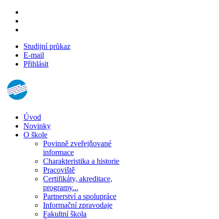
Studijní průkaz
E-mail
Přihlásit
Úvod
Novinky
O škole
Povinně zveřejňované
informace
Charakteristika a historie
Pracoviště
Certifikáty, akreditace,
programy...
Partnerství a spolupráce
Informační zpravodaje
Fakultní škola