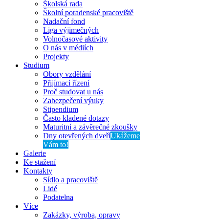
Školská rada
Školní poradenské pracoviště
Nadační fond
Liga výjimečných
Volnočasové aktivity
O nás v médiích
Projekty
Studium
Obory vzdělání
Přijímací řízení
Proč studovat u nás
Zabezpečení výuky
Stipendium
Často kladené dotazy
Maturitní a závěrečné zkoušky
Dny otevřených dveří
Ukážeme
Vám to!
Galerie
Ke stažení
Kontakty
Sídlo a pracoviště
Lidé
Podatelna
Více
Zakázky, výroba, opravy