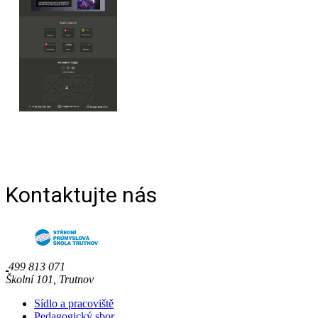
Kontaktujte nás
499 813 071
Školní 101, Trutnov
Sídlo a pracoviště
Pedagogický sbor