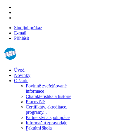
Studijní průkaz
E-mail
Přihlásit
Úvod
Novinky
O škole
Povinně zveřejňované
informace
Charakteristika a historie
Pracoviště
Certifikáty, akreditace,
programy...
Partnerství a spolupráce
Informační zpravodaje
Fakultní škola