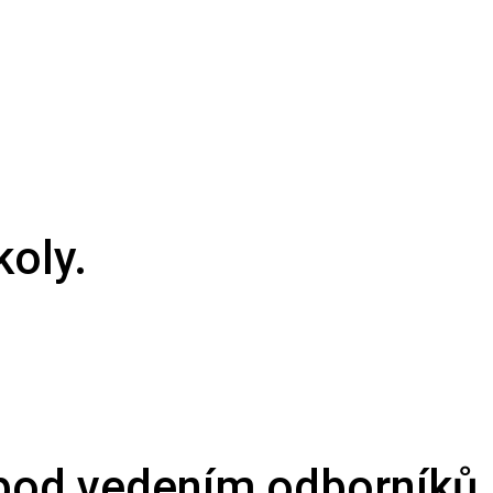
koly.
pod vedením odborníků