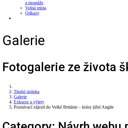
a montáže
Volná místa
Odkazy
Galerie
Fotogalerie ze života š
Titulní stránka
Galerie
Exkurze a výlety
Poznávací zájezd do Velké Británie – krásy jižní Anglie
Category: Návrh webu 