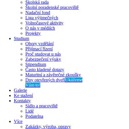
Školská rada
Školní poradenské pracoviště
Nadační fond
Liga výjimečných
Volnočasové aktivity
O nás v médiích
Projekty
Studium
Obory vzdělání
Přijímací řízení
Proč studovat u nás
Zabezpečení výuky
Stipendium
Často kladené dotazy
Maturitní a závěrečné zkoušky
Dny otevřených dveří
Ukážeme
Vám to!
Galerie
Ke stažení
Kontakty
Sídlo a pracoviště
Lidé
Podatelna
Více
Zakázky, výroba, opravy