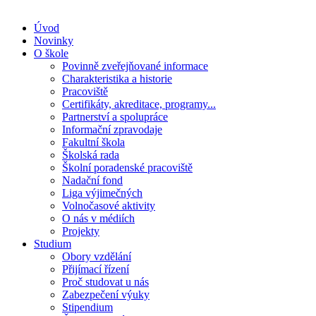
Úvod
Novinky
O škole
Povinně zveřejňované informace
Charakteristika a historie
Pracoviště
Certifikáty, akreditace, programy...
Partnerství a spolupráce
Informační zpravodaje
Fakultní škola
Školská rada
Školní poradenské pracoviště
Nadační fond
Liga výjimečných
Volnočasové aktivity
O nás v médiích
Projekty
Studium
Obory vzdělání
Přijímací řízení
Proč studovat u nás
Zabezpečení výuky
Stipendium