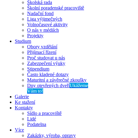
Školská rada
Školní poradenské pracoviště
Nadační fond
Liga výjimečných
Volnočasové aktivity
O nás v médiích
Projekty
Studium
Obory vzdělání
Přijímací řízení
Proč studovat u nás
Zabezpečení výuky
Stipendium
Často kladené dotazy
Maturitní a závěrečné zkoušky
Dny otevřených dveří
Ukážeme
Vám to!
Galerie
Ke stažení
Kontakty
Sídlo a pracoviště
Lidé
Podatelna
Více
Zakázky, výroba, opravy