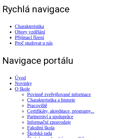
Rychlá navigace
Charakteristika
Obory vzdělání
Přijímací řízení
Proč studovat u nás
Navigace portálu
Úvod
Novinky
O škole
Povinně zveřejňované informace
Charakteristika a historie
Pracoviště
Certifikáty, akreditace, programy...
Partnerství a spolupráce
Informační zpravodaje
Fakultní škola
Školská rada