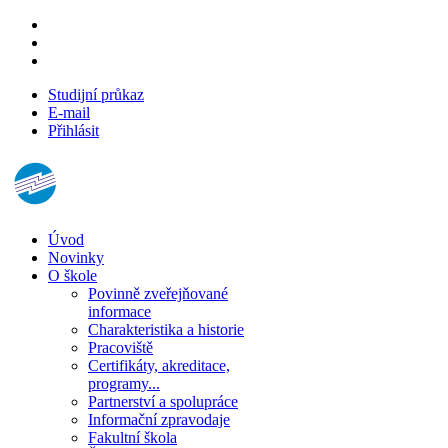
Studijní průkaz
E-mail
Přihlásit
Úvod
Novinky
O škole
Povinně zveřejňované
informace
Charakteristika a historie
Pracoviště
Certifikáty, akreditace,
programy...
Partnerství a spolupráce
Informační zpravodaje
Fakultní škola