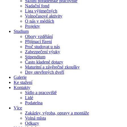
Školní poradenské pracoviště
Nadační fond
Liga výjimečných
Volnočasové aktivity
O nás v médiích
Projekty
Studium
Obory vzdělání
Přijímací řízení
Proč studovat u nás
Zabezpečení výuky
Stipendium
Často kladené dotazy
Maturitní a závěrečné zkoušky
Dny otevřených dveří
Galerie
Ke stažení
Kontakty
Sídlo a pracoviště
Lidé
Podatelna
Více
Zakázky, výroba, opravy a montáže
Volná místa
Odkazy