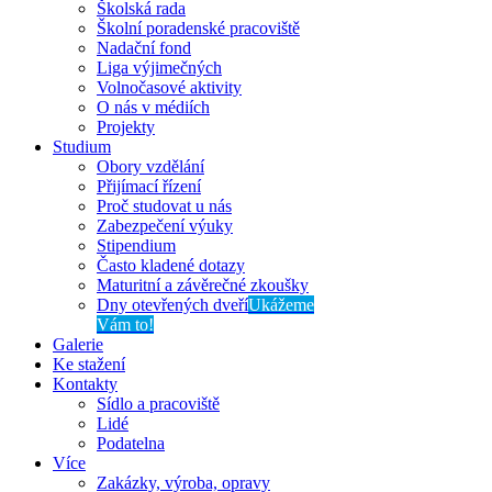
Školská rada
Školní poradenské pracoviště
Nadační fond
Liga výjimečných
Volnočasové aktivity
O nás v médiích
Projekty
Studium
Obory vzdělání
Přijímací řízení
Proč studovat u nás
Zabezpečení výuky
Stipendium
Často kladené dotazy
Maturitní a závěrečné zkoušky
Dny otevřených dveří
Ukážeme
Vám to!
Galerie
Ke stažení
Kontakty
Sídlo a pracoviště
Lidé
Podatelna
Více
Zakázky, výroba, opravy