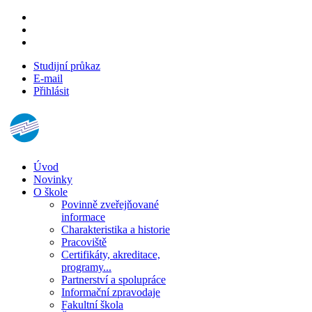
Studijní průkaz
E-mail
Přihlásit
Úvod
Novinky
O škole
Povinně zveřejňované
informace
Charakteristika a historie
Pracoviště
Certifikáty, akreditace,
programy...
Partnerství a spolupráce
Informační zpravodaje
Fakultní škola