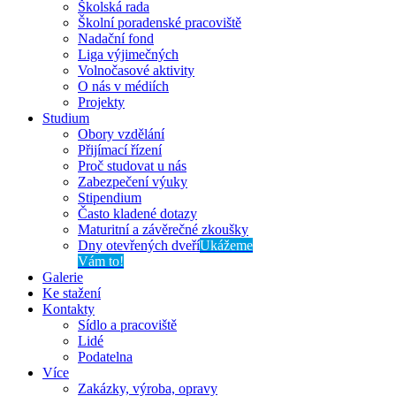
Školská rada
Školní poradenské pracoviště
Nadační fond
Liga výjimečných
Volnočasové aktivity
O nás v médiích
Projekty
Studium
Obory vzdělání
Přijímací řízení
Proč studovat u nás
Zabezpečení výuky
Stipendium
Často kladené dotazy
Maturitní a závěrečné zkoušky
Dny otevřených dveří
Ukážeme
Vám to!
Galerie
Ke stažení
Kontakty
Sídlo a pracoviště
Lidé
Podatelna
Více
Zakázky, výroba, opravy