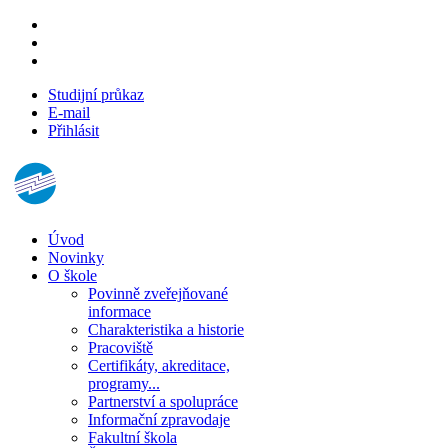
Studijní průkaz
E-mail
Přihlásit
Úvod
Novinky
O škole
Povinně zveřejňované
informace
Charakteristika a historie
Pracoviště
Certifikáty, akreditace,
programy...
Partnerství a spolupráce
Informační zpravodaje
Fakultní škola