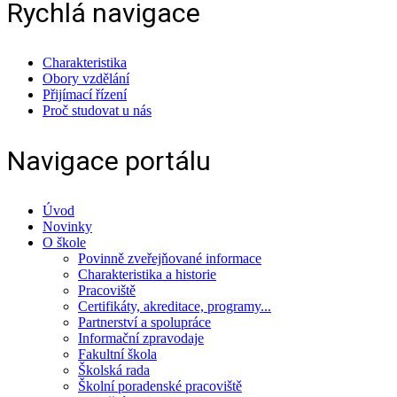
Rychlá navigace
Charakteristika
Obory vzdělání
Přijímací řízení
Proč studovat u nás
Navigace portálu
Úvod
Novinky
O škole
Povinně zveřejňované informace
Charakteristika a historie
Pracoviště
Certifikáty, akreditace, programy...
Partnerství a spolupráce
Informační zpravodaje
Fakultní škola
Školská rada
Školní poradenské pracoviště