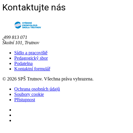
Kontaktujte nás
499 813 071
Školní 101, Trutnov
Sídlo a pracoviště
Pedagogický sbor
Podatelna
Kontaktní formulář
© 2026 SPŠ Trutnov. Všechna práva vyhrazena.
Ochrana osobních údajů
Soubory cookie
Přístupnost