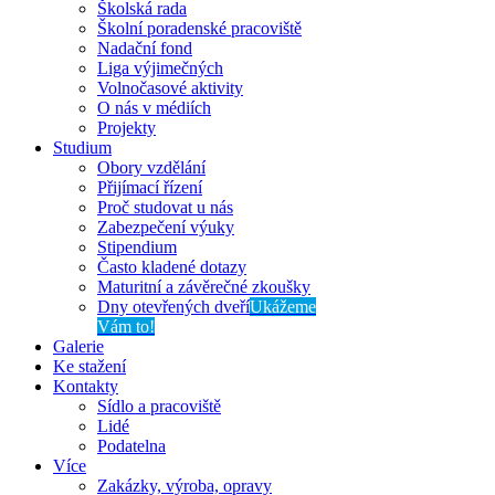
Školská rada
Školní poradenské pracoviště
Nadační fond
Liga výjimečných
Volnočasové aktivity
O nás v médiích
Projekty
Studium
Obory vzdělání
Přijímací řízení
Proč studovat u nás
Zabezpečení výuky
Stipendium
Často kladené dotazy
Maturitní a závěrečné zkoušky
Dny otevřených dveří
Ukážeme
Vám to!
Galerie
Ke stažení
Kontakty
Sídlo a pracoviště
Lidé
Podatelna
Více
Zakázky, výroba, opravy