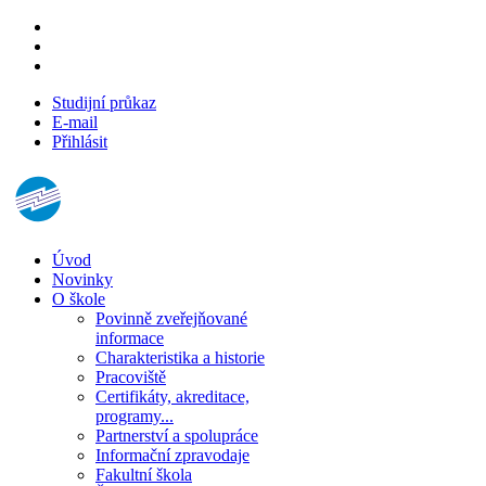
Studijní průkaz
E-mail
Přihlásit
Úvod
Novinky
O škole
Povinně zveřejňované
informace
Charakteristika a historie
Pracoviště
Certifikáty, akreditace,
programy...
Partnerství a spolupráce
Informační zpravodaje
Fakultní škola