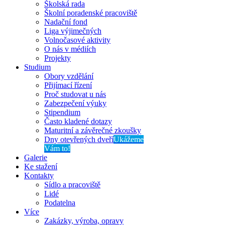
Školská rada
Školní poradenské pracoviště
Nadační fond
Liga výjimečných
Volnočasové aktivity
O nás v médiích
Projekty
Studium
Obory vzdělání
Přijímací řízení
Proč studovat u nás
Zabezpečení výuky
Stipendium
Často kladené dotazy
Maturitní a závěrečné zkoušky
Dny otevřených dveří
Ukážeme
Vám to!
Galerie
Ke stažení
Kontakty
Sídlo a pracoviště
Lidé
Podatelna
Více
Zakázky, výroba, opravy