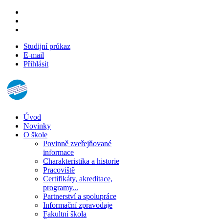
Studijní průkaz
E-mail
Přihlásit
Úvod
Novinky
O škole
Povinně zveřejňované
informace
Charakteristika a historie
Pracoviště
Certifikáty, akreditace,
programy...
Partnerství a spolupráce
Informační zpravodaje
Fakultní škola