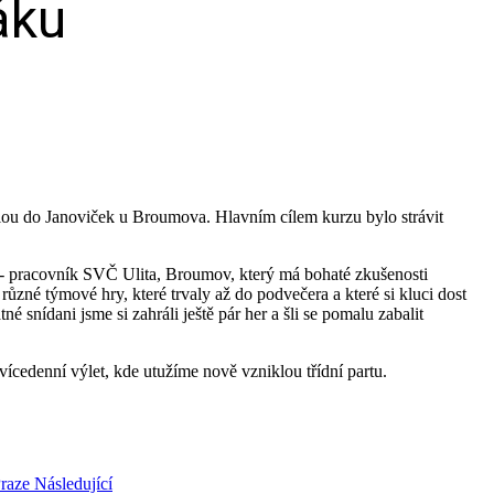
áku
kálou do Janoviček u Broumova. Hlavním cílem kurzu bylo strávit
h ‑ pracovník SVČ Ulita, Broumov, který má bohaté zkušenosti
ůzné týmové hry, které trvaly až do podvečera a které si kluci dost
é snídani jsme si zahráli ještě pár her a šli se pomalu zabalit
ícedenní výlet, kde utužíme nově vzniklou třídní partu.
Praze
Následující