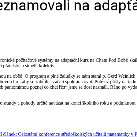
seznamovali na adapť
lektronické počítačové systémy na adaptační kurz na Chatu Pod Bobři s
přátelství a stmelit kolektiv.
ovnou na oběd. O program a plné žaludky se nám staral p. Gerd Weinlic
u hru, aby se zahřáli a začali spolupracovat. Poté už přišly na řadu r
neb pantomimou poznej co chci říct“ jsme se dost nasmáli. Ráno po vydatn
le srandy a pohody určitě navázat na konci školního roku a podniknout v
í článek: Celostátní konference středoškolských učitelů matematiky v 