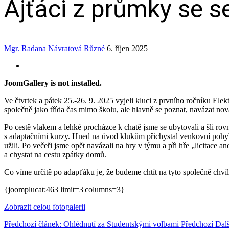
Ajťáci z průmky se 
Mgr. Radana Návratová
Různé
6. říjen 2025
JoomGallery is not installed.
Ve čtvrtek a pátek 25.‑26. 9. 2025 vyjeli kluci z prvního ročníku E
společně jako třída čas mimo školu, ale hlavně se poznat, navázat nová 
Po cestě vlakem a lehké procházce k chatě jsme se ubytovali a šli r
s adaptačními kurzy. Hned na úvod klukům přichystal venkovní pohybovo
užili. Po večeři jsme opět navázali na hry v týmu a při hře „licitace a
a chystat na cestu zpátky domů.
Co víme určitě po adapťáku je, že budeme chtít na tyto společně chví
{joomplucat:463 limit=3|columns=3}
Zobrazit celou fotogalerii
Předchozí článek: Ohlédnutí za Studentskými volbami
Předchozí
Dalš