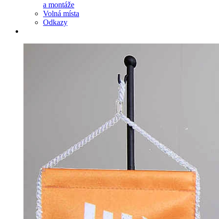
a montáže
Volná místa
Odkazy