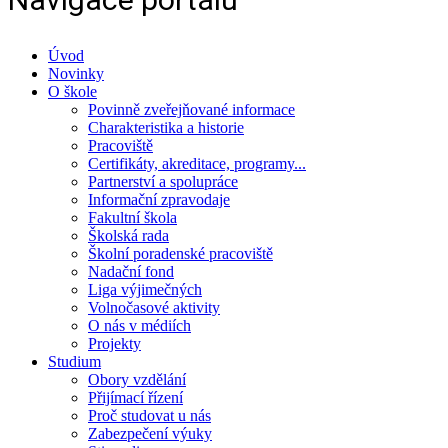
Úvod
Novinky
O škole
Povinně zveřejňované informace
Charakteristika a historie
Pracoviště
Certifikáty, akreditace, programy...
Partnerství a spolupráce
Informační zpravodaje
Fakultní škola
Školská rada
Školní poradenské pracoviště
Nadační fond
Liga výjimečných
Volnočasové aktivity
O nás v médiích
Projekty
Studium
Obory vzdělání
Přijímací řízení
Proč studovat u nás
Zabezpečení výuky