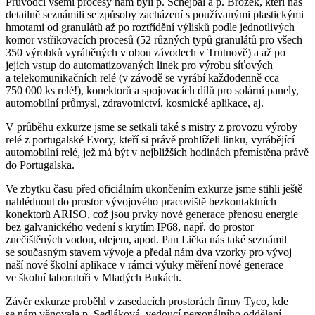
Průvodci všemi procesy nám byli p. Schejbal a p. Brožek, kteří nás
detailně seznámili se způsoby zacházení s používanými plastickými
hmotami od granulátů až po roztřídění výlisků podle jednotlivých
komor vstřikovacích procesů (52 různých typů granulátů pro všech
350 výrobků vyráběných v obou závodech v Trutnově) a až po
jejich vstup do automatizovaných linek pro výrobu síťových
a telekomunikačních relé (v závodě se vyrábí každodenně cca
750 000 ks relé!), konektorů a spojovacích dílů pro solární panely,
automobilní průmysl, zdravotnictví, kosmické aplikace, aj.
V průběhu exkurze jsme se setkali také s mistry z provozu výroby
relé z portugalské Evory, kteří si právě prohlíželi linku, vyrábějící
automobilní relé, jež má být v nejbližších hodinách přemístěna právě
do Portugalska.
Ve zbytku času před oficiálním ukončením exkurze jsme stihli ještě
nahlédnout do prostor vývojového pracoviště bezkontaktních
konektorů ARISO, což jsou prvky nové generace přenosu energie
bez galvanického vedení s krytím IP68, např. do prostor
znečištěných vodou, olejem, apod. Pan Lička nás také seznámil
se současným stavem vývoje a předal nám dva vzorky pro vývoj
naší nové školní aplikace v rámci výuky měření nové generace
ve školní laboratoři v Mladých Bukách.
Závěr exkurze proběhl v zasedacích prostorách firmy Tyco, kde
se nám věnovala p. Sedláková, vedoucí personálního oddělení,