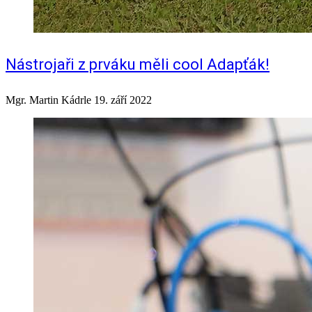
Nástrojaři z prváku měli cool Adapťák!
Mgr. Martin Kádrle
19. září 2022