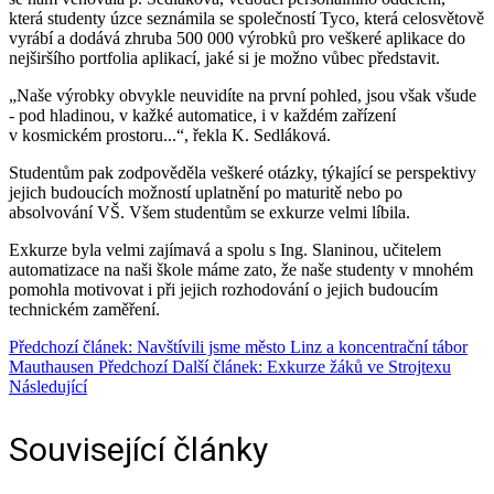
která studenty úzce seznámila se společností Tyco, která celosvětově
vyrábí a dodává zhruba 500 000 výrobků pro veškeré aplikace do
nejširšího portfolia aplikací, jaké si je možno vůbec představit.
„Naše výrobky obvykle neuvidíte na první pohled, jsou však všude
- pod hladinou, v kažké automatice, i v každém zařízení
v kosmickém prostoru...“, řekla K. Sedláková.
Studentům pak zodpověděla veškeré otázky, týkající se perspektivy
jejich budoucích možností uplatnění po maturitě nebo po
absolvování VŠ. Všem studentům se exkurze velmi líbila.
Exkurze byla velmi zajímavá a spolu s Ing. Slaninou, učitelem
automatizace na naši škole máme zato, že naše studenty v mnohém
pomohla motivovat i při jejich rozhodování o jejich budoucím
technickém zaměření.
Předchozí článek: Navštívili jsme město Linz a koncentrační tábor
Mauthausen
Předchozí
Další článek: Exkurze žáků ve Strojtexu
Následující
Související články