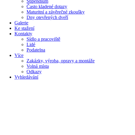
Stipendium
Často kladené dotazy
Maturitní a závěrečné zkoušky
Dny otevřených dveří
Galerie
Ke stažení
Kontakty
Sídlo a pracoviště
Lidé
Podatelna
Více
Zakázky, výroba, opravy a montáže
Volná místa
Odkazy
Vyhledávání