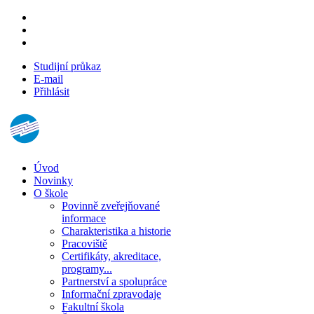
Studijní průkaz
E-mail
Přihlásit
Úvod
Novinky
O škole
Povinně zveřejňované
informace
Charakteristika a historie
Pracoviště
Certifikáty, akreditace,
programy...
Partnerství a spolupráce
Informační zpravodaje
Fakultní škola