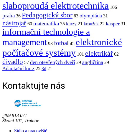
slaboproudá elektrotechnika
106
Pedagogický sbor
praha
olympiáda
36
63
31
nástrojař
matematika
kasper
60
35
kurzy
21
kroužek
22
31
informační technologie a
elektronické
management
fotbal
93
45
počítačové systémy
elektrikář
101
62
divadlo
den otevřených dveří
angličtina
57
29
29
Adaptační kurz
25
3d
21
Kontaktujte nás
499 813 071
Školní 101, Trutnov
Sídlo a pracoviště