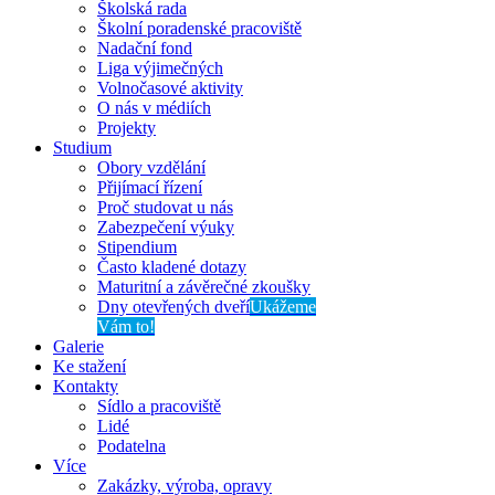
Školská rada
Školní poradenské pracoviště
Nadační fond
Liga výjimečných
Volnočasové aktivity
O nás v médiích
Projekty
Studium
Obory vzdělání
Přijímací řízení
Proč studovat u nás
Zabezpečení výuky
Stipendium
Často kladené dotazy
Maturitní a závěrečné zkoušky
Dny otevřených dveří
Ukážeme
Vám to!
Galerie
Ke stažení
Kontakty
Sídlo a pracoviště
Lidé
Podatelna
Více
Zakázky, výroba, opravy