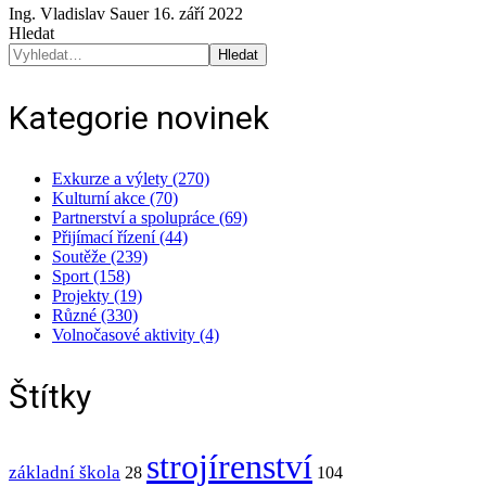
Ing. Vladislav Sauer
16. září 2022
Hledat
Hledat
Kategorie novinek
Exkurze a výlety (270)
Kulturní akce (70)
Partnerství a spolupráce (69)
Přijímací řízení (44)
Soutěže (239)
Sport (158)
Projekty (19)
Různé (330)
Volnočasové aktivity (4)
Štítky
strojírenství
základní škola
28
104