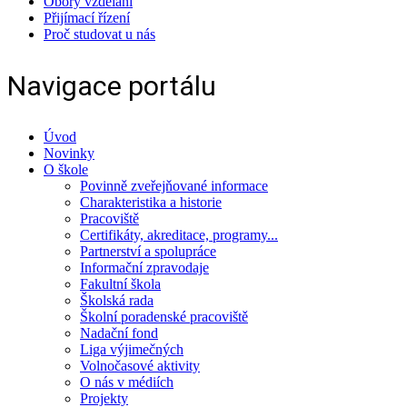
Obory vzdělání
Přijímací řízení
Proč studovat u nás
Navigace portálu
Úvod
Novinky
O škole
Povinně zveřejňované informace
Charakteristika a historie
Pracoviště
Certifikáty, akreditace, programy...
Partnerství a spolupráce
Informační zpravodaje
Fakultní škola
Školská rada
Školní poradenské pracoviště
Nadační fond
Liga výjimečných
Volnočasové aktivity
O nás v médiích
Projekty