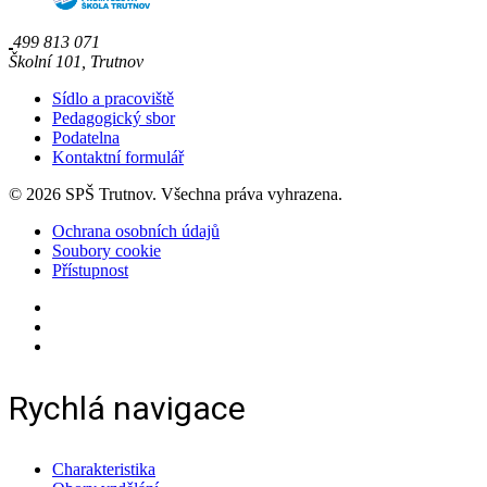
499 813 071
Školní 101, Trutnov
Sídlo a pracoviště
Pedagogický sbor
Podatelna
Kontaktní formulář
© 2026 SPŠ Trutnov. Všechna práva vyhrazena.
Ochrana osobních údajů
Soubory cookie
Přístupnost
Rychlá navigace
Charakteristika