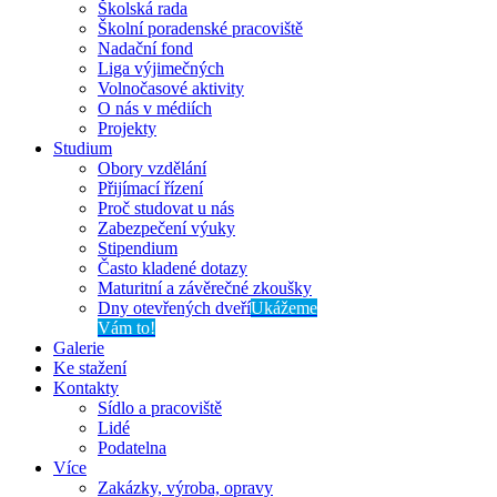
Školská rada
Školní poradenské pracoviště
Nadační fond
Liga výjimečných
Volnočasové aktivity
O nás v médiích
Projekty
Studium
Obory vzdělání
Přijímací řízení
Proč studovat u nás
Zabezpečení výuky
Stipendium
Často kladené dotazy
Maturitní a závěrečné zkoušky
Dny otevřených dveří
Ukážeme
Vám to!
Galerie
Ke stažení
Kontakty
Sídlo a pracoviště
Lidé
Podatelna
Více
Zakázky, výroba, opravy