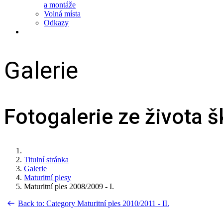
a montáže
Volná místa
Odkazy
Galerie
Fotogalerie ze života š
Titulní stránka
Galerie
Maturitní plesy
Maturitní ples 2008/2009 - I.
Back to: Category Maturitní ples 2010/2011 - II.