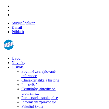
Studijní průkaz
E-mail
Přihlásit
Úvod
Novinky
O škole
Povinně zveřejňované
informace
Charakteristika a historie
Pracoviště
Certifikáty, akreditace,
programy...
Partnerství a spolupráce
Informační zpravodaje
Fakultní škola