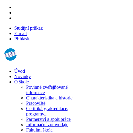
Studijní průkaz
E-mail
Přihlásit
Úvod
Novinky
O škole
Povinně zveřejňované
informace
Charakteristika a historie
Pracoviště
Certifikáty, akreditace,
programy...
Partnerství a spolupráce
Informační zpravodaje
Fakultní škola