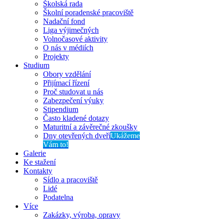
Školská rada
Školní poradenské pracoviště
Nadační fond
Liga výjimečných
Volnočasové aktivity
O nás v médiích
Projekty
Studium
Obory vzdělání
Přijímací řízení
Proč studovat u nás
Zabezpečení výuky
Stipendium
Často kladené dotazy
Maturitní a závěrečné zkoušky
Dny otevřených dveří
Ukážeme
Vám to!
Galerie
Ke stažení
Kontakty
Sídlo a pracoviště
Lidé
Podatelna
Více
Zakázky, výroba, opravy