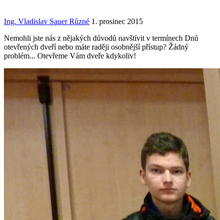
Ing. Vladislav Sauer
Různé
1. prosinec 2015
Nemohli jste nás z nějakých důvodů navštívit v termínech Dnů
otevřených dveří nebo máte raději osobnější přístup? Žádný
problém... Otevřeme Vám dveře kdykoliv!