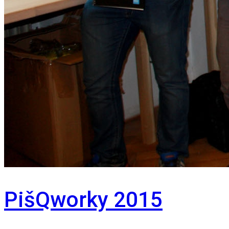
PišQworky 2015